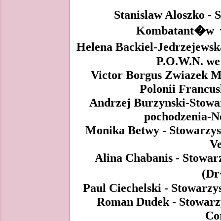
Stanislaw Aloszko - 
Kombatant�w we
Helena Backiel-Jedrzejews
P.O.W.N. we 
Victor Borgus Zwiazek M
Polonii Francus
Andrzej Burzynski-Stowar
pochodzenia-No
Monika Betwy - Stowarzysz
Ve
Alina Chabanis - Stowarz
(D
Paul Ciechelski - Stowarzys
Roman Dudek - Stowarzy
Cor