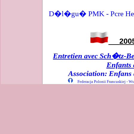
D�l�gu� PMK - Pc
re He
20
Entretien avec Sch�tz-Be
Enfants 
Association: Enfans 
Federacja Polonii Francuskiej - Ws