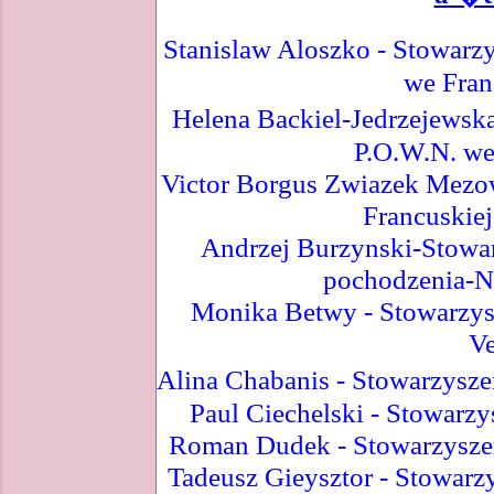
Stanislaw Aloszko - Stowar
we Franc
Helena Backiel-Jedrzejews
P.O.W.N. we 
Victor Borgus Zwiazek Mezow
Francuskiej
Andrzej Burzynski-Stowar
pochodzenia-No
Monika Betwy - Stowarzysz
Ve
Alina Chabanis - Stowarzysze
Paul Ciechelski - Stowarzys
Roman Dudek - Stowarzyszeni
Tadeusz Gieysztor - Stowarz