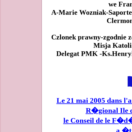
we Franc
A-Marie Wozniak-Saporte 
Clermon
Czlonek prawny-zgodnie ze
Misja Katoli
Delegat PMK -Ks.Henryk
Le 21 mai 2005 dans l'
R�gional
Ile
le Conseil de le F�d
a �