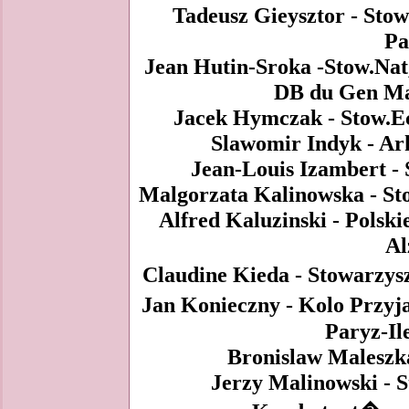
Tadeusz Gieysztor - Stow
Pa
Jean Hutin-Sroka -Stow.Nat, 
DB du Gen Ma
Jacek Hymczak - Stow.Ec
Slawomir Indyk - Ark
Jean-Louis Izambert - 
Malgorzata Kalinowska - Sto
Alfred Kaluzinski - Polsk
Al
Claudine Kieda - Stowarzys
Jan Konieczny - Kolo Przyja
Paryz-Il
Bronislaw Maleszka
Jerzy Malinowski - S