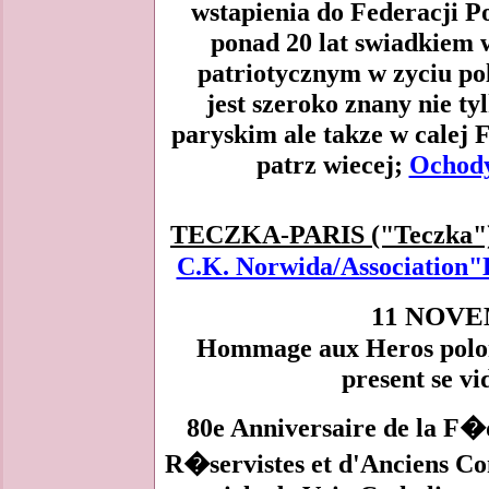
wstapienia do Federacji Po
ponad 20 lat swiadkiem 
patriotycznym w zyciu pol
jest szeroko znany nie ty
paryskim ale takze w calej F
patrz wiecej;
Ochody
TECZKA-PARIS ("Teczka"
C.K. Norwida/Associatio
11 NOVE
Hommage aux Heros polonai
present se vi
80e Anniversaire de la F�
R�servistes et d'Anciens Co